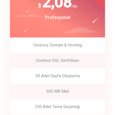
180
2,08
$
$
/year
/Ay
track energy costs
Start Up
Profesyonel
predictive dialing
Ücretsiz Domain & Hosting
Get Started
Ücretsiz SSL Sertifikası
Start by trying our service for 30 days free trial no credit card
required.
50 Adet Sayfa Oluşturma
500 MB Mail
250 Adet Tema Seçeneği