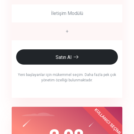
İletişim Modülü
+
Satın Al
Yeni başlayanlar için mükemmel seçim. Daha fazla pek çok
yönetim özelliği bulunmaktadır.
crm auto cync
KULLANICI SEÇİMİ
Best Choice
click to call back