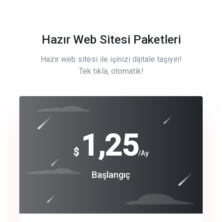
Hazır Web Sitesi Paketleri
Hazır web sitesi ile işinizi dijitale taşıyın!
Tek tıkla, otomatik!
Free
1,25
$
/Ay
Basic
Başlangıç