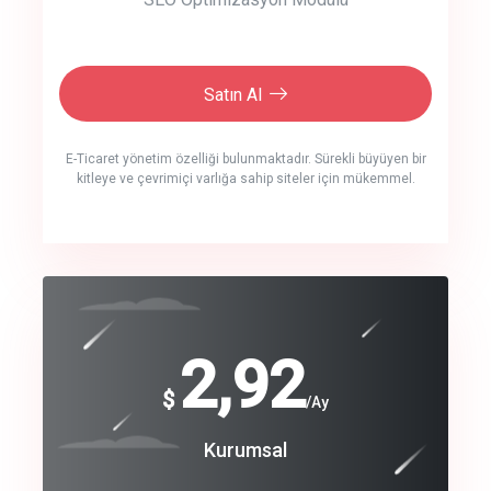
Satın Al
E-Ticaret yönetim özelliği bulunmaktadır. Sürekli büyüyen bir
kitleye ve çevrimiçi varlığa sahip siteler için mükemmel.
crm auto cync
click to call back
240
2,92
$
$
/year
/Ay
track energy costs
Coroprate
Kurumsal
predictive dialing