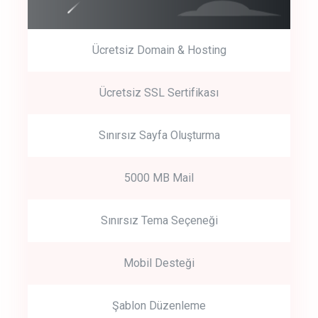
Ücretsiz Domain & Hosting
Get Started
Ücretsiz SSL Sertifikası
Start by trying our service for 30 days free trial no credit card
required.
Sınırsız Sayfa Oluşturma
5000 MB Mail
Sınırsız Tema Seçeneği
Mobil Desteği
Şablon Düzenleme